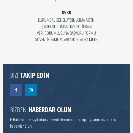
KVKK
KURUMSAL GENEL AYDINLATMA METNİ
ŞİRKET KURUMSAL KVK POLİTİKASI
VERİ SORUMLUSUNA BAŞVURU FORMU
GÜVENLİK KAMERALARI AYDINLATMA METNİ
BİZİ
TAKİP EDİN
BİZDEN
HABERDAR OLUN
E-Bültenimize kayıt olun ve yeniliklerimizden kampanyalarımızdan ilk siz
haberdar olun...