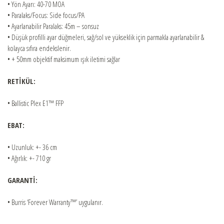
• Yön Ayarı: 40-70 MOA
• Paralaks/Focus: Side focus/PA
• Ayarlanabilir Paralaks: 45m – sonsuz
• Düşük profilli ayar düğmeleri, sağ/sol ve yükseklik için parmakla ayarlanabilir &
kolayca sıfıra endekslenir.
• + 50mm objektif maksimum ışık iletimi sağlar
RETİKÜL:
• Ballistic Plex E1™ FFP
EBAT:
• Uzunluk: +- 36 cm
• Ağırlık: +- 710 gr
GARANTİ:
• Burris ‘Forever Warranty™’ uygulanır.