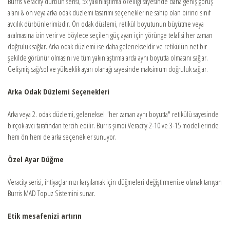
Burris Veracity dürbün serisi, 5x yakınlaştırma özelliği sayesinde daha geniş görüş
alanı & ön veya arka odak düzlemi tasarımı seçeneklerine sahip olan birinci sınıf
ONLINE SHOP
avcılık dürbünlerimizdir. Ön odak düzlemi, retikül boyutunun büyütme veya
azalmasına izin verir ve böylece seçilen güç ayarı için yörünge telafisi her zaman
doğruluk sağlar. Arka odak düzlemi ise daha gelenekseldir ve retikülün net bir
şekilde görünür olmasını ve tüm yakınlaştırmalarda aynı boyutta olmasını sağlar.
Gelişmiş sağ/sol ve yükseklik ayarı olanağı sayesinde maksimum doğruluk sağlar.
Arka Odak Düzlemi Seçenekleri
Arka veya 2. odak düzlemi, geleneksel "her zaman aynı boyutta" retikülü sayesinde
birçok avcı tarafından tercih edilir. Burris şimdi Veracity 2-10 ve 3-15 modellerinde
hem ön hem de arka seçenekler sunuyor.
Özel Ayar Düğme
Veracity serisi, ihtiyaçlarınızı karşılamak için düğmeleri değiştirmenize olanak tanıyan
Burris MAD Topuz Sistemini sunar.
Etik mesafenizi artırın