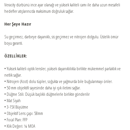
Veracity dürbünü ince ayar olanağı ve yüksek kaliteli camı ile daha uzun mesafeli
hedefler atışlarınızda maksimum doğruluk sağlar.
Her Şeye Hazır
Su geçirmez, darbeye dayanıklı, sis geçirmez ve nitrojen dolgulu. Üstelik ömür
boyu garanti.
ÖZELLİKLER:
• Yüksek kaliteli optik lensler, yüksek dayanıklılıkla birlikte mükemmel parlaklık ve
netlik sağlar.
• Nitrojen (Azot) dolu tüpler, soğukta ve yağmurda bile buğulanmayı önler.
• 50 mm objektifi sayesinde daha iyi ışık iletimi sağlar.
• Düğme Stili: Düşük başlıklı düğmelerle birlikte gönderilir
• Mat Siyah
• 3-15X Büyütme
• Objektif Lens çapı: 58mm
• Focal Plan: FFP
• Klik Değeri: ¼ MOA