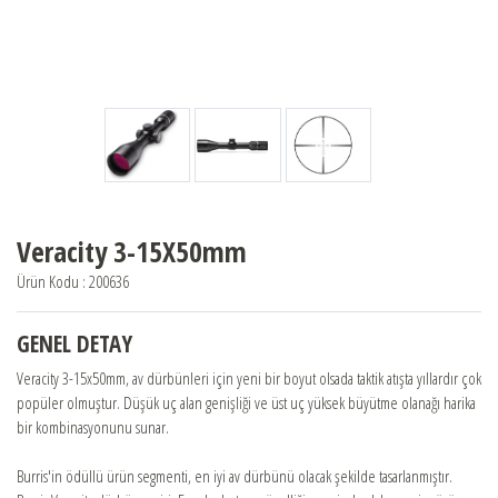
BERETTA
BENELLİ
FRANCHI
Veracity 3-15X50mm
BURRIS
Ürün Kodu : 200636
CHAPUIS ARMES
GENEL DETAY
Veracity 3-15x50mm, av dürbünleri için yeni bir boyut olsada taktik atışta yıllardır çok
BAYİLER
popüler olmuştur. Düşük uç alan genişliği ve üst uç yüksek büyütme olanağı harika
bir kombinasyonunu sunar.
SATIŞ DESTEK
Burris'in ödüllü ürün segmenti, en iyi av dürbünü olacak şekilde tasarlanmıştır.