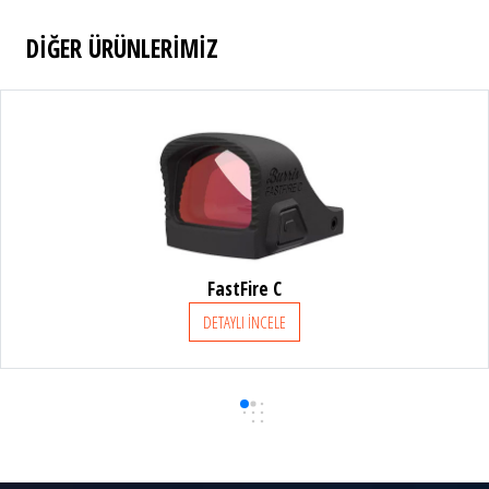
DİĞER ÜRÜNLERİMİZ
C
FastFire III -
E
DETAYLI İNCEL