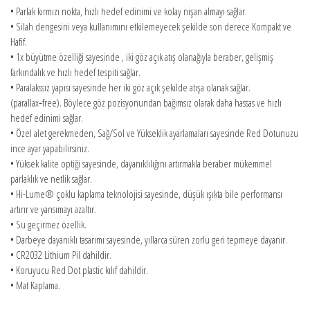
• Parlak kırmızı nokta, hızlı hedef edinimi ve kolay nişan almayı sağlar.
• Silah dengesini veya kullanımını etkilemeyecek şekilde son derece Kompakt ve
Hafif.
• 1x büyütme özelliği sayesinde , iki göz açık atış olanağıyla beraber, gelişmiş
farkındalık ve hızlı hedef tespiti sağlar.
• Paralakssız yapısı sayesinde her iki göz açık şekilde atışa olanak sağlar.
(parallax‑free). Böylece göz pozisyonundan bağımsız olarak daha hassas ve hızlı
hedef edinimi sağlar.
• Özel alet gerekmeden, Sağ/Sol ve Yükseklik ayarlamaları sayesinde Red Dotunuzu
ince ayar yapabilirsiniz.
• Yüksek kalite optiği sayesinde, dayanıklılığını artırmakla beraber mükemmel
parlaklık ve netlik sağlar.
• Hi-Lume® çoklu kaplama teknolojisi sayesinde, düşük ışıkta bile performansı
artırır ve yansımayı azaltır.
• Su geçirmez özellik.
• Darbeye dayanıklı tasarımı sayesinde, yıllarca süren zorlu geri tepmeye dayanır.
• CR2032 Lithium Pil dahildir.
• Koruyucu Red Dot plastic kılıf dahildir.
• Mat Kaplama.