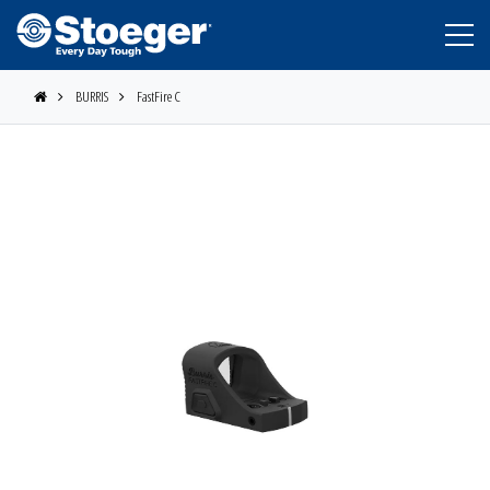
BURRIS
FastFire C
STOEGER