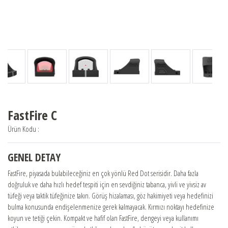
BERETTA
BENELLİ
FRANCHI
BURRIS
FastFire C
Ürün Kodu :
CHAPUIS ARMES
GENEL DETAY
FastFire, piyasada bulabileceğiniz en çok yönlü Red Dot serisidir. Daha fazla
BAYİLER
doğruluk ve daha hızlı hedef tespiti için en sevdiğiniz tabanca, yivli ve yivsiz av
tüfeği veya taktik tüfeğinize takın. Görüş hizalaması, göz hakimiyeti veya hedefinizi
bulma konusunda endişelenmenize gerek kalmayacak. Kırmızı noktayı hedefinize
SATIŞ DESTEK
koyun ve tetiği çekin. Kompakt ve hafif olan FastFire, dengeyi veya kullanımı