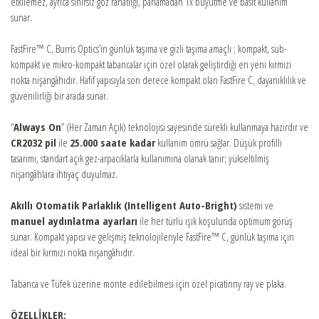
etkilemez, ayrıca sınırsız göz rahatlığı, parlamadan 1x büyütme ve basit kullanım
sunar.
ONLINE SHOP
FastFire™ C, Burris Optics’in günlük taşıma ve gizli taşıma amaçlı ; kompakt, sub-
kompakt ve mikro-kompakt tabancalar için özel olarak geliştirdiği en yeni kırmızı
nokta nişangâhıdır. Hafif yapısıyla son derece kompakt olan FastFire C, dayanıklılık ve
güvenilirliği bir arada sunar.
“
Always On
” (Her Zaman Açık) teknolojisi sayesinde sürekli kullanmaya hazırdır ve
CR2032 pil
ile
25.000 saate kadar
kullanım ömrü sağlar. Düşük profilli
tasarımı, standart açık gez-arpacıklarla kullanımına olanak tanır; yükseltilmiş
nişangâhlara ihtiyaç duyulmaz.
Akıllı Otomatik Parlaklık (Intelligent Auto-Bright)
sistemi ve
manuel aydınlatma ayarları
ile her türlü ışık koşulunda optimum görüş
sunar. Kompakt yapısı ve gelişmiş teknolojileriyle FastFire™ C, günlük taşıma için
ideal bir kırmızı nokta nişangâhıdır.
Tabanca ve Tüfek üzerine monte edilebilmesi için özel picatinny ray ve plaka.
ÖZELLİKLER: