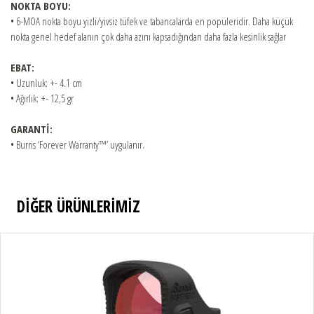
NOKTA BOYU:
• 6-MOA nokta boyu yizli/yivsiz tüfek ve tabancalarda en popüleridir. Daha küçük
nokta genel hedef alanın çok daha azını kapsadığından daha fazla kesinlik sağlar
EBAT:
• Uzunluk: +- 4.1 cm
• Ağırlık: +- 12,5 gr
GARANTİ:
• Burris ‘Forever Warranty™’ uygulanır.
DİĞER ÜRÜNLERİMİZ