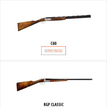
BENELLİ
FRANCHI
BURRIS
C60
CHAPUIS ARMES
DETAYLI İNCELE
BAYİLER
SATIŞ DESTEK
ONLINE SHOP
RGP CLASSIC