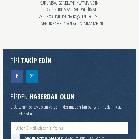
KURUMSAL GENEL AYDINLATMA METNİ
ŞİRKET KURUMSAL KVK POLİTİKASI
VERİ SORUMLUSUNA BAŞVURU FORMU
GÜVENLİK KAMERALARI AYDINLATMA METNİ
BİZİ
TAKİP EDİN
BİZDEN
HABERDAR OLUN
E-Bültenimize kayıt olun ve yeniliklerimizden kampanyalarımızdan ilk siz
haberdar olun...
Aydınlatma Metni
'ni okudum, kabul ediyorum.