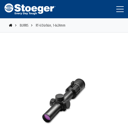
BURRIS
RT-6 Dürbün, 1-6x24mm
STOEGER