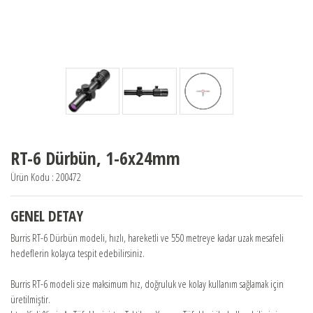
BERETTA
BENELLİ
FRANCHI
BURRIS
RT-6 Dürbün, 1-6x24mm
Ürün Kodu : 200472
CHAPUIS ARMES
GENEL DETAY
BAYİLER
Burris RT-6 Dürbün modeli, hızlı, hareketli ve 550 metreye kadar uzak mesafeli
hedeflerin kolayca tespit edebilirsiniz.
SATIŞ DESTEK
Burris RT-6 modeli size maksimum hız, doğruluk ve kolay kullanım sağlamak için
üretilmiştir.