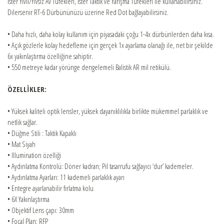
Ister Yivli/Yivsiz Av Tüfekleri, ister Taktik ve Yarışma Tüfekleri ile kullanabilirsiniz.
ONLINE SHOP
Dilersenir RT-6 Dürbününüzü üzerine Red Dot bağlayabilirsiniz.
• Daha hızlı, daha kolay kullanım için piyasadaki çoğu 1-4x dürbünlerden daha kısa.
• Açık gözlerle kolay hedefleme için gerçek 1x ayarlama olanağı ile, net bir şekilde
6x yakınlaştırma özelliğine sahiptir.
• 550 metreye kadar yörünge dengelemeli Balistik AR mil retikülü.
ÖZELLİKLER:
• Yüksek kaliteli optik lensler, yüksek dayanıklılıkla birlikte mükemmel parlaklık ve
netlik sağlar.
• Düğme Stili : Taktik Kapaklı
• Mat Siyah
• Illumination özelliği
• Aydınlatma Kontrolü: Döner kadran; Pil tasarrufu sağlayıcı ‘dur’ kademeler.
• Aydınlatma Ayarları: 11 kademeli parlaklık ayarı
• Entegre ayarlanabilir fırlatma kolu
• 6X Yakınlaştırma
• Objektif Lens çapı: 30mm
• Focal Plan: RFP