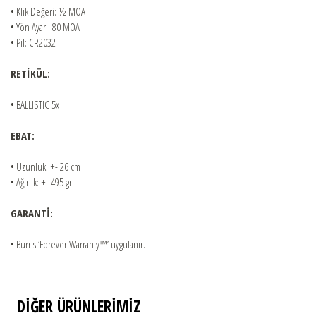
• Klik Değeri: ½ MOA
• Yön Ayarı: 80 MOA
• Pil: CR2032
RETİKÜL:
• BALLISTIC 5x
EBAT:
• Uzunluk: +- 26 cm
• Ağırlık: +- 495 gr
GARANTİ:
• Burris ‘Forever Warranty™’ uygulanır.
DİĞER ÜRÜNLERİMİZ