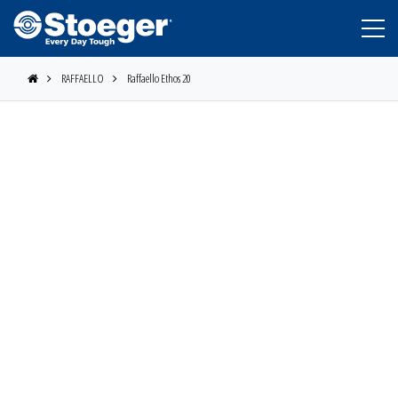
RAFFAELLO
Raffaello Ethos 20
STOEGER
BERETTA