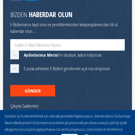
BİZDEN
HABERDAR OLUN
E-Bültenimize kayıt olun ve yeniliklerimizden kampanyalarımızdan ilk siz
haberdar olun...
Aydınlatma Metni
'ni okudum, kabul ediyorum.
E posta adresime E-Bülten gönderime açık rıza veriyorum
GÖNDER
Çalışma Saatlerimiz
Hafta İçi 08:00-11:00 ve 12:00-17:00
Size daha iyi hizmet verebilmek için sitenizde çerezlerden faydalanıyoruz. İnternet sitemizi kullanmaya
devam ederek çerezleri kullanmamıza ve reklam çalışmalarında yer alması amacıyla işbirliği içinde
olduğumuz kuruluşlarla paylaşılmasına izin vermiş oluyorsunuz. Çerez kullanım tercihlerinizi
© 2025 Stoeger Tüm Hakkı
Kişisel Verilerin Korunması
|
Çerez
Zeytin