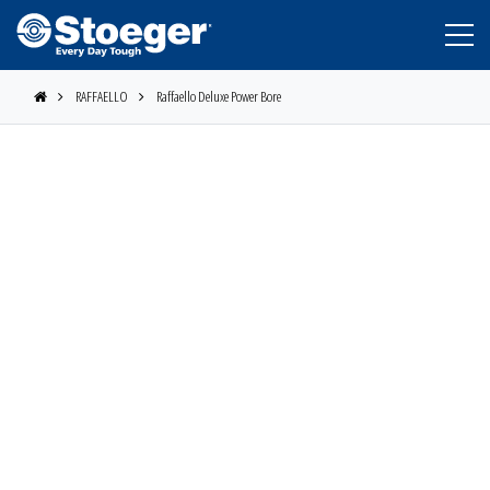
RAFFAELLO
Raffaello Deluxe Power Bore
STOEGER
BERETTA