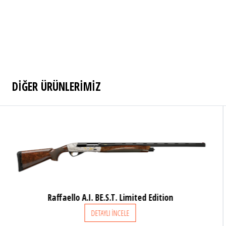
DİĞER ÜRÜNLERİMİZ
I. BE.S.T. Limited Edition
Raffaello Be 
DETAYLI İNCELE