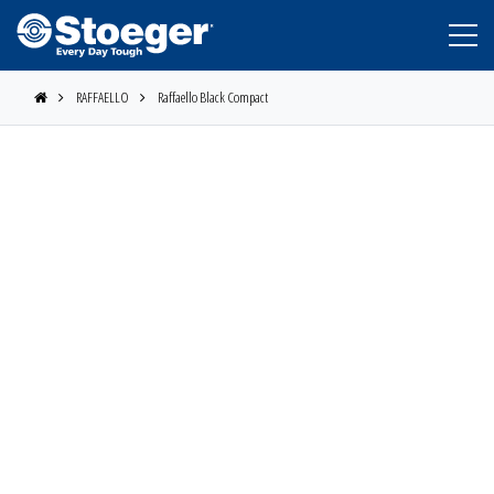
RAFFAELLO
Raffaello Black Compact
STOEGER
BERETTA