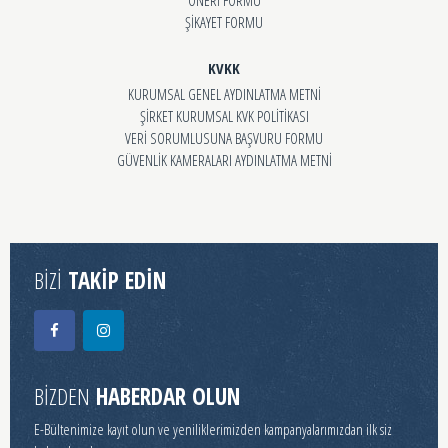
ŞİKAYET FORMU
KVKK
KURUMSAL GENEL AYDINLATMA METNİ
ŞİRKET KURUMSAL KVK POLİTİKASI
VERİ SORUMLUSUNA BAŞVURU FORMU
GÜVENLİK KAMERALARI AYDINLATMA METNİ
BİZİ
TAKİP EDİN
BİZDEN
HABERDAR OLUN
E-Bültenimize kayıt olun ve yeniliklerimizden kampanyalarımızdan ilk siz