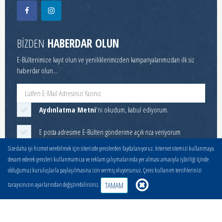
BİZDEN
HABERDAR OLUN
E-Bültenimize kayıt olun ve yeniliklerimizden kampanyalarımızdan ilk siz
haberdar olun...
Aydınlatma Metni
'ni okudum, kabul ediyorum.
E posta adresime E-Bülten gönderime açık rıza veriyorum
Size daha iyi hizmet verebilmek için sitenizde çerezlerden faydalanıyoruz. İnternet sitemizi kullanmaya
devam ederek çerezleri kullanmamıza ve reklam çalışmalarında yer alması amacıyla işbirliği içinde
GÖNDER
olduğumuz kuruluşlarla paylaşılmasına izin vermiş oluyorsunuz. Çerez kullanım tercihlerinizi
TAMAM
tarayıcınızın ayarlarından değiştirebilirsiniz.
EN
Çalışma Saatlerimiz
Hafta İçi 08:00-11:00 ve 12:00-17:00