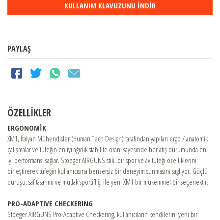
KULLANIM KLAVUZUNU İNDİR
PAYLAŞ
ÖZELLİKLER
ERGONOMİK
XM1, İtalyan Mühendisler (Human Tech Design) tarafından yapılan ergo / anatomik
çalışmalar ve tüfeğin en iyi ağırlık stabilite oranı sayesinde her atış durumunda en
iyi performansı sağlar. Stoeger AIRGUNS stili, bir spor ve av tüfeği özelliklerini
birleştirerek tüfeğin kullanıcısına benzersiz bir deneyim sunmasını sağlıyor. Güçlü
duruşu, saf tasarımı ve mutlak sportifliği ile yeni XM1 bir mükemmel bir seçenektir.
PRO-ADAPTIVE CHECKERING
Stoeger AIRGUNS Pro-Adaptive Checkering, kullanıcıların kendilerini yeni bir