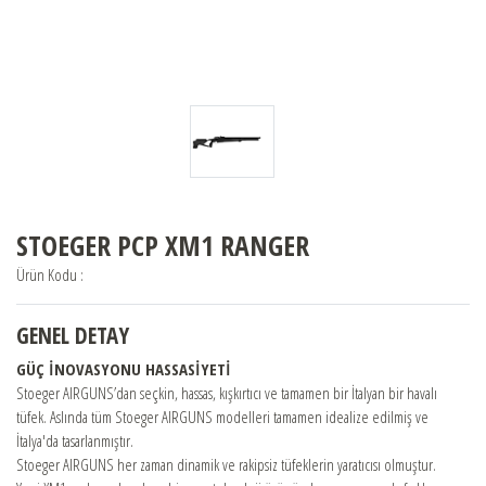
STOEGER
BERETTA
BENELLİ
STOEGER PCP XM1 RANGER
FRANCHI
Ürün Kodu :
GENEL DETAY
BURRIS
GÜÇ İNOVASYONU HASSASİYETİ
Stoeger AIRGUNS’dan seçkin, hassas, kışkırtıcı ve tamamen bir İtalyan bir havalı
CHAPUIS ARMES
tüfek. Aslında tüm Stoeger AIRGUNS modelleri tamamen idealize edilmiş ve
İtalya'da tasarlanmıştır.
Stoeger AIRGUNS her zaman dinamik ve rakipsiz tüfeklerin yaratıcısı olmuştur.