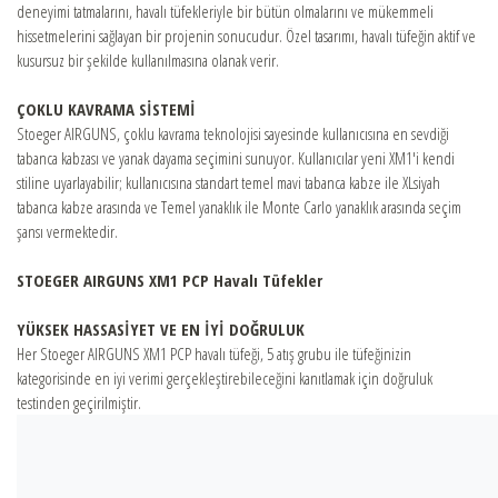
deneyimi tatmalarını, havalı tüfekleriyle bir bütün olmalarını ve mükemmeli
hissetmelerini sağlayan bir projenin sonucudur. Özel tasarımı, havalı tüfeğin aktif ve
kusursuz bir şekilde kullanılmasına olanak verir.
ÇOKLU KAVRAMA SİSTEMİ
Stoeger AIRGUNS, çoklu kavrama teknolojisi sayesinde kullanıcısına en sevdiği
tabanca kabzası ve yanak dayama seçimini sunuyor. Kullanıcılar yeni XM1'i kendi
stiline uyarlayabilir; kullanıcısına standart temel mavi tabanca kabze ile XLsiyah
tabanca kabze arasında ve Temel yanaklık ile Monte Carlo yanaklık arasında seçim
şansı vermektedir.
STOEGER AIRGUNS XM1 PCP Havalı Tüfekler
YÜKSEK HASSASİYET VE EN İYİ DOĞRULUK
Her Stoeger AIRGUNS XM1 PCP havalı tüfeği, 5 atış grubu ile tüfeğinizin
kategorisinde en iyi verimi gerçekleştirebileceğini kanıtlamak için doğruluk
testinden geçirilmiştir.