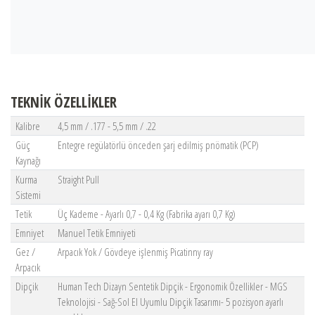
TEKNİK ÖZELLİKLER
Kalibre
4,5 mm / .177 - 5,5 mm / .22
Güç
Entegre regülatörlü önceden şarj edilmiş pnömatik (PCP)
Kaynağı
Kurma
Straight Pull
Sistemi
Tetik
Üç Kademe - Ayarlı 0,7 - 0,4 Kg (Fabrika ayarı 0,7 Kg)
Emniyet
Manuel Tetik Emniyeti
Gez /
Arpacık Yok / Gövdeye işlenmiş Picatinny ray
Arpacık
Dipçik
Human Tech Dizayn Sentetik Dipçik - Ergonomik Özellikler - MGS
Teknolojisi - Sağ-Sol El Uyumlu Dipçik Tasarımı- 5 pozisyon ayarlı