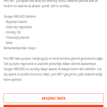
BAYİLER
Yeni XM1, çok sayıda ruha sahip son teknoloji ürünü olmasının yanında farklı ve
modern bir tasarıma da sahiptir: sportif, zarif ve yenilikçi.
Stoeger AIRGUNS tüfekleri;
SATIŞ DESTEK
- Büyüleyici tasarım
- Üstün atış ergonomisi
- Yenilikçi Stil
ONLINE SHOP
- Teknolojik yetenek
- Kalite
Harmanlanmasından oluşur.
Yeni XM1 kaslı yüzeyler, tüfeğin güçlü ve kendi kendine güvenli görünmesini sağlar.
Tüm yüzeyler ergonomik ve anatomik işlevselliğe dikkat edilerek tasarlanmıştır.
Stoeger AIRGUNS'un yenilikçi İtalyan tasarımı ilk bakışta hemen fark edilebilir. Sıra
dışı tasarım ve profilin benzersiz hatları, yeni XM1'i gerçek bir çoklu kullanım tüfeği
haline getiriyor.
BROŞÜRÜ İNDİR