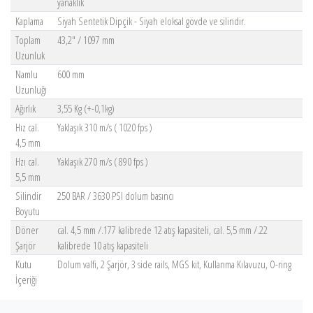
yanaklık
Kaplama
Siyah Sentetik Dipçik - Siyah eloksal gövde ve silindir.
Toplam
43,2" / 1097 mm
Uzunluk
Namlu
600 mm
Uzunluğı
Ağırlık
3,55 Kg (+-0,1kg)
Hız cal.
Yaklaşık 310 m/s ( 1020 fps )
4,5 mm
Hzı cal.
Yaklaşık 270 m/s ( 890 fps )
5,5 mm
Silindir
250 BAR / 3630 PSI dolum basıncı
Boyutu
Döner
cal. 4,5 mm /.177 kalibrede 12 atış kapasiteli, cal. 5,5 mm /.22
Şarjör
kalibrede 10 atış kapasiteli
Kutu
Dolum valfi, 2 Şarjör, 3 side rails, MGS kit, Kullanma Kılavuzu, O-ring
İçeriği