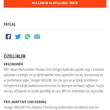
KULLANIM KLAVUZUNU İNDİR
PAYLAŞ
ÖZELLİKLER
ERGONOMİK
XM1, İtalyan Mühendisler (Human Tech Design) tarafından yapılan ergo / anatomik
çalışmalar ve tüfeğin en iyi ağırlık stabilite oranı sayesinde her atış durumunda en
iyi performansı sağlar. Stoeger AIRGUNS stili, bir spor ve av tüfeği özelliklerini
birleştirerek tüfeğin kullanıcısına benzersiz bir deneyim sunmasını sağlıyor. Güçlü
duruşu, saf tasarımı ve mutlak sportifliği ile yeni XM1 bir mükemmel bir seçenektir.
PRO-ADAPTIVE CHECKERING
Stoeger AIRGUNS Pro-Adaptive Checkering, kullanıcıların kendilerini yeni bir