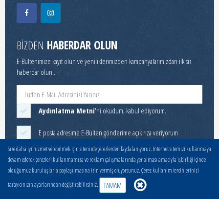
BİZDEN
HABERDAR OLUN
E-Bültenimize kayıt olun ve yeniliklerimizden kampanyalarımızdan ilk siz
haberdar olun...
Aydınlatma Metni
'ni okudum, kabul ediyorum.
E posta adresime E-Bülten gönderime açık rıza veriyorum
Size daha iyi hizmet verebilmek için sitenizde çerezlerden faydalanıyoruz. İnternet sitemizi kullanmaya
devam ederek çerezleri kullanmamıza ve reklam çalışmalarında yer alması amacıyla işbirliği içinde
GÖNDER
olduğumuz kuruluşlarla paylaşılmasına izin vermiş oluyorsunuz. Çerez kullanım tercihlerinizi
TAMAM
tarayıcınızın ayarlarından değiştirebilirsiniz.
EN
Çalışma Saatlerimiz
Hafta İçi 08:00-11:00 ve 12:00-17:00