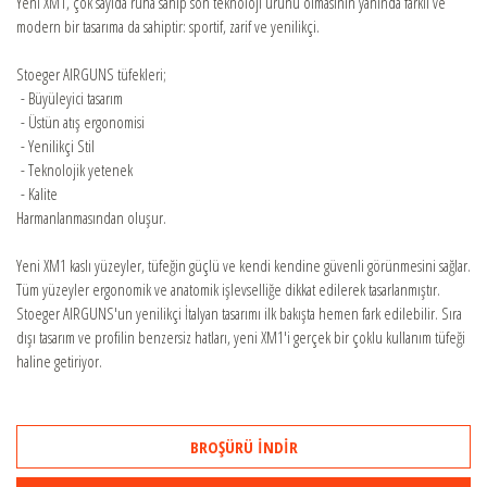
BAYİLER
Yeni XM1, çok sayıda ruha sahip son teknoloji ürünü olmasının yanında farklı ve
modern bir tasarıma da sahiptir: sportif, zarif ve yenilikçi.
Stoeger AIRGUNS tüfekleri;
SATIŞ DESTEK
- Büyüleyici tasarım
- Üstün atış ergonomisi
- Yenilikçi Stil
ONLINE SHOP
- Teknolojik yetenek
- Kalite
Harmanlanmasından oluşur.
Yeni XM1 kaslı yüzeyler, tüfeğin güçlü ve kendi kendine güvenli görünmesini sağlar.
Tüm yüzeyler ergonomik ve anatomik işlevselliğe dikkat edilerek tasarlanmıştır.
Stoeger AIRGUNS'un yenilikçi İtalyan tasarımı ilk bakışta hemen fark edilebilir. Sıra
dışı tasarım ve profilin benzersiz hatları, yeni XM1'i gerçek bir çoklu kullanım tüfeği
haline getiriyor.
BROŞÜRÜ İNDİR