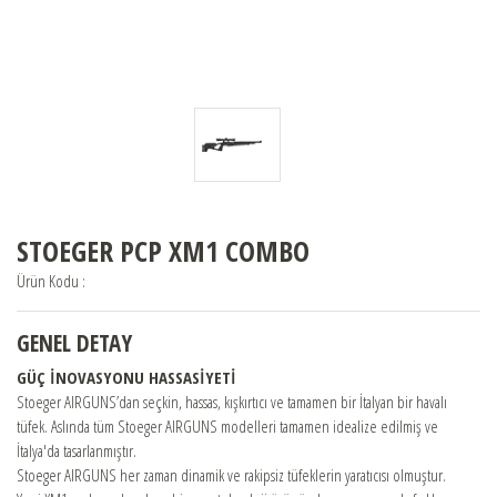
STOEGER
BERETTA
BENELLİ
STOEGER PCP XM1 COMBO
FRANCHI
Ürün Kodu :
GENEL DETAY
BURRIS
GÜÇ İNOVASYONU HASSASİYETİ
Stoeger AIRGUNS’dan seçkin, hassas, kışkırtıcı ve tamamen bir İtalyan bir havalı
CHAPUIS ARMES
tüfek. Aslında tüm Stoeger AIRGUNS modelleri tamamen idealize edilmiş ve
İtalya'da tasarlanmıştır.
Stoeger AIRGUNS her zaman dinamik ve rakipsiz tüfeklerin yaratıcısı olmuştur.