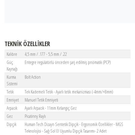
TEKNİK ÖZELLİKLER
Kalibre
4,5 mm / .177 - 5,5 mm / .22
Güç
Entegre regülatörlü önceden şarj edilmiş pnömatik (PCP)
Kaynağı
Kurma
Bolt Action
Sistemi
Tetik
Tek Kademeli Tetik - Ayarlı tetik mekanizması (-4mm/+8mm)
Emniyet
Manuel Tetik Emniyeti
Arpacık
Ayarlı Arpacık - 11mm Kırlangıç Gez
Gez
Picatinny Raylı
Dipçik
Human Tech Dizayn Sentetik Dipçik - Ergonomik Özellikler - MGS
Teknolojisi - Sağ-Sol El Uyumlu Dipçik Tasarımı- 2 Adet