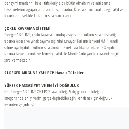
deneyimi tatmalarını, havalı tüfekleriyle bir bütün olmalarını ve mükemmeli
hissetmelerini sağlayan bir projenin sonucudur. Özel tasarımı, havalı tüfeğin aktif ve
kusursuz bir şekilde kullanılmasına olanak verir.
ÇOKLU KAVRAMA SİSTEMİ
Stoeger AIRGUNS, çoklu kavrama teknolojisi sayesinde kullanıcısına en sevdiği
tabanca kabzası ve yanak dayama seçimini sunuyor. Kullanıcılar yeni XM1'i kendi
stiline uyarlayabilir; kullanıcısına standart temel mavi tabanca kabze ile XLsiyah
tabanca kabze arasında ve Temel yanaklık ile Monte Carlo yanaklık arasında seçim
şansı vermektedir.
STOEGER AIRGUNS XM1 PCP Havalı Tüfekler
YÜKSEK HASSASİYET VE EN İYİ DOĞRULUK
Her Stoeger AIRGUNS XM1 PCP havalı tüfeği, 5 atış grubu ile tüfeğinizin
kategorisinde en iyi verimi gerçekleştirebileceğini kanıtlamak için doğruluk
testinden geçirilmiştir.