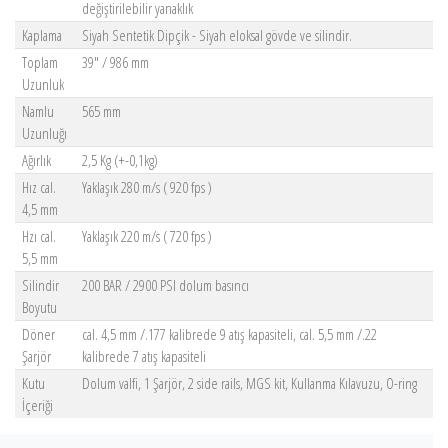
değiştirilebilir yanaklık
Kaplama
Siyah Sentetik Dipçik - Siyah eloksal gövde ve silindir.
Toplam
39" / 986 mm
Uzunluk
Namlu
565 mm
Uzunluğı
Ağırlık
2,5 Kg (+-0,1kg)
Hız cal.
Yaklaşık 280 m/s ( 920 fps )
4,5 mm
Hzı cal.
Yaklaşık 220 m/s ( 720 fps )
5,5 mm
Silindir
200 BAR / 2900 PSI dolum basıncı
Boyutu
Döner
cal. 4,5 mm /.177 kalibrede 9 atış kapasiteli, cal. 5,5 mm /.22
Şarjör
kalibrede 7 atış kapasiteli
Kutu
Dolum valfi, 1 Şarjör, 2 side rails, MGS kit, Kullanma Kılavuzu, O-ring
İçeriği