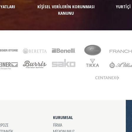
İYATLARI
KİŞİSEL VERİLERİN KORUNMASI
YURTİÇİ
KANUNU
KURUMSAL
RPOZE
FİRMA
OTOMATİK
MİSYONUMUZ