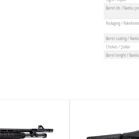
Barrel rib / Namlu şer
Packaging / Paketlem
Barrel coating / Naml
Chokes / Şoklar
Barrel lenght / Naml