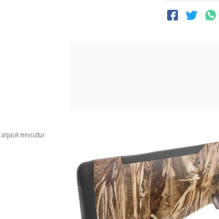
k arpacık mevcuttur