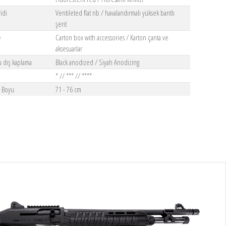
idi
Ventileted flat rib / havalandırmalı yüksek bantlı
şerit
e
Carton box with accessories / Karton çanta ve
aksesuarlar
u dış kaplama
Black anodized / Siyah Anodizing
* // *** // ****
u Boyu
71 - 76 cm