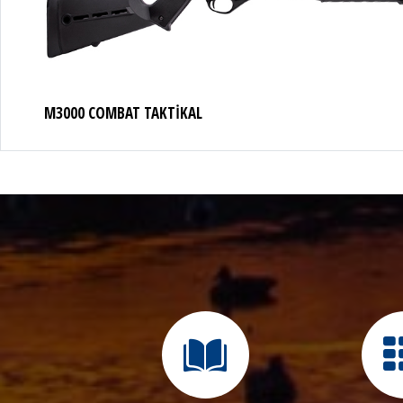
M3000 COMBAT TELESKOPİK
TAYLI İNCELE