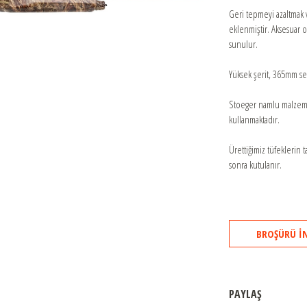
692
Geri tepmeyi azaltmak v
eklenmiştir. Aksesuar 
DT11
sunulur.
Yüksek şerit, 365mm sen
Stoeger namlu malzeme
kullanmaktadır.
Ürettiğimiz tüfeklerin 
sonra kutulanır.
BROŞÜRÜ İ
PAYLAŞ