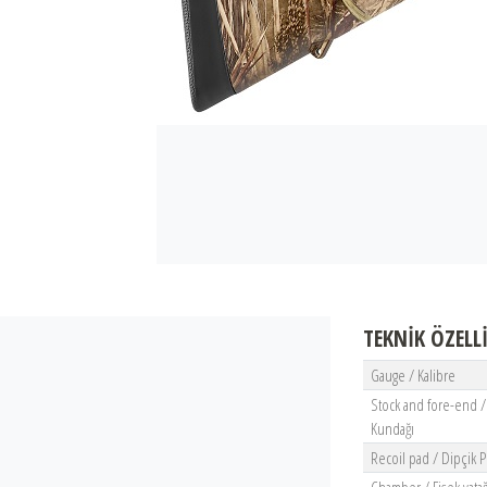
TEKNİK ÖZELL
Gauge / Kalibre
Stock and fore-end /
Kundağı
Recoil pad / Dipçik 