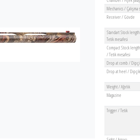
Chamber / Fişek yatağ
Mechanics / Çalışma s
Receiver / Gövde
Standart Stock length
Tetik mesafesi
Compact Stock length
/ Tetik mesafesi
Drop at comb / Dipçi
Drop at heel / Dipçi
Weight / Ağırlık
Magazine
Trigger / Tetik
Sight / Arpacı