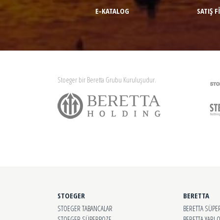
E-KATALOG
SATIŞ F
Stoeger bir Beretta Grubu Kuruluşudur.
STOEGER
BERETTA
STOEGER TABANCALAR
BERETTA SÜPE
STOEGER SÜPERPOZE
BERETTA YARI 