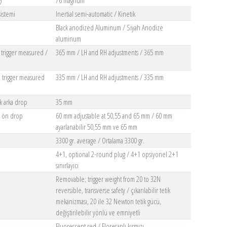
ı
76 magnum
istemi
Inertial semi-automatic / Kinetik
Black anodized Aluminum / Siyah Anodize
aluminum
 trigger measured /
365 mm / LH and RH adjustments / 365 mm
 trigger measured
335 mm / LH and RH adjustments / 335 mm
k arka drop
35 mm
k ön drop
60 mm adjustable at 50,55 and 65 mm / 60 mm
ayarlanabilir 50,55 mm ve 65 mm
3300 gr. average / Ortalama 3300 gr.
4+1, optional 2-round plug / 4+1 opsiyonel 2+1
sınırlayıcı
Removable; trigger weight from 20 to 32N
reversible, transverse safety / çıkarılabilir tetik
mekanizması, 20 ile 32 Newton tetik gücü,
değiştirilebilir yönlü ve emniyetli
Fluorescent red / Floresanlı kırmızı