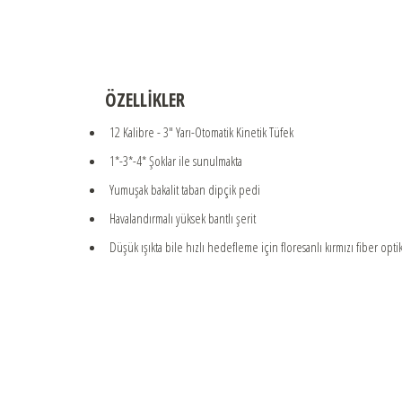
ÖZELLİKLER
12 Kalibre - 3" Yarı-Otomatik Kinetik Tüfek
1*-3*-4* Şoklar ile sunulmakta
Yumuşak bakalit taban dipçik pedi
Havalandırmalı yüksek bantlı şerit
Düşük ışıkta bile hızlı hedefleme için floresanlı kırmızı fiber opti