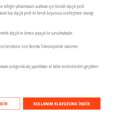
e tüfeğin şahlanmasını azaltmak için körükli dipçik pedi
olarak kısa dipçik pedi ile kendi boyunuza özelleştirme olanağı
tetik dipçik ve kırmızı arpaçık ile sunulmaktadır.
si kendisine özel Beretta Teknolojisinde malzeme
tamamı poligonda atış yapıldıktan ve kalite kontrolünden geçtikten
NDİR
KULLANIM KLAVUZUNU İNDİR