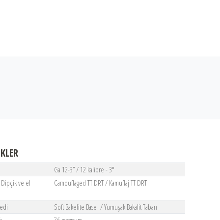
İKLER
Ga 12-3” / 12 kalibre - 3"
 Dipçik ve el
Camouflaged TT DRT / Kamuflaj TT DRT
Pedi
Soft Bakelite Base / Yumuşak Bakalit Taban