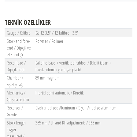
TEKNİK ÖZELLİKLER
Gauge / Kalibre
Ga 12-3,5” / 12 kalibre - 3,5"
Stock and fore-
Polymer / Polimer
end / Dipçik ve
el Kundağı
Recoil pad /
Bakelite base + ventilated rubber / Bakalit taban +
Dipçik Pedi
havalandırmalı yumuşak plastik
Chamber /
89 mm magnum
Fişek yatağı
Mechanics /
Inertial semi-automatic / Kinetik
Çalışma sistemi
Receiver /
Black anodized Aluminum / Siyah Anodize aluminum
Gövde
Stock length
365 mm / LH and RH adjustments / 365 mm
trigger
measured /