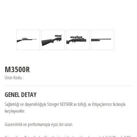
STOEGER
BERETTA
BENELLİ
M3500R
FRANCHI
Ürün Kodu :
BURRIS
GENEL DETAY
Sağlamlığı ve dayanıklılığıyla Stoeger M3500R av tüfeği, av ihtiyaçlarınızı fazlasıyla
karşılayacaktır.
CHAPUIS ARMES
Güvenilirlik ve performansıyla eşsiz bir ürün.
BAYİLER