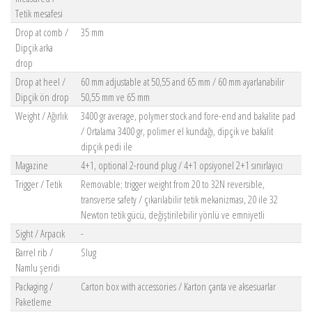
Tetik mesafesi
Drop at comb /
35 mm
Dipçik arka
drop
Drop at heel /
60 mm adjustable at 50,55 and 65 mm / 60 mm ayarlanabilir
Dipçik ön drop
50,55 mm ve 65 mm
Weight / Ağırlık
3400 gr average, polymer stock and fore-end and bakalite pad
/ Ortalama 3400 gr, polimer el kundağı, dipçik ve bakalit
dipçik pedi ile
Magazine
4+1, optional 2-round plug / 4+1 opsiyonel 2+1 sınırlayıcı
Trigger / Tetik
Removable; trigger weight from 20 to 32N reversible,
transverse safety / çıkarılabilir tetik mekanizması, 20 ile 32
Newton tetik gücü, değiştirilebilir yönlü ve emniyetli
Sight / Arpacık
-
Barrel rib /
Slug
Namlu şeridi
Packaging /
Carton box with accessories / Karton çanta ve aksesuarlar
Paketleme