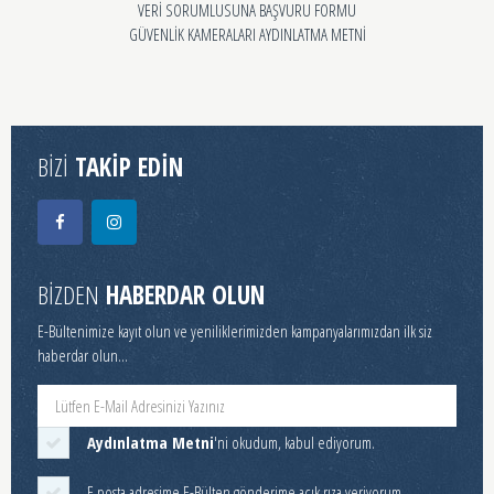
VERİ SORUMLUSUNA BAŞVURU FORMU
GÜVENLİK KAMERALARI AYDINLATMA METNİ
BİZİ
TAKİP EDİN
BİZDEN
HABERDAR OLUN
E-Bültenimize kayıt olun ve yeniliklerimizden kampanyalarımızdan ilk siz
haberdar olun...
Aydınlatma Metni
'ni okudum, kabul ediyorum.
E posta adresime E-Bülten gönderime açık rıza veriyorum