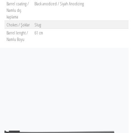
Barrel coating /
Black anodized / Siyah Anodizing
Namlu dış
kaplama
Chokes / Şoklar
Slug
Barrel lenght /
61 cm
Namlu Boyu