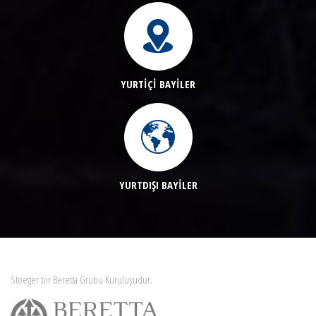
YURTİÇİ BAYİLER
YURTDIŞI BAYİLER
Stoeger bir Beretta Grubu Kuruluşudur.