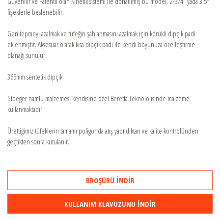
Güvenilir ve Patentli olan Kinetik sistemi ile donatılmış bu model, 2-3/4" yada 3.5"
fişeklerle beslenebilir.
SATIŞ DESTEK
Geri tepmeyi azalmak ve tüfeğin şahlanmasını azalmak için körükli dipçik padi
eklenmiştir. Aksesuar olarak kısa dipçik padi ile kendi boyunuza özelleştirme
olanağı sunulur.
ONLINE SHOP
365mm sentetik dipçik.
Stoeger namlu malzemesi kendisine özel Beretta Teknolojisinde malzeme
kullanmaktadır.
Ürettiğimiz tüfeklerin tamamı poligonda atış yapıldıktan ve kalite kontrolünden
geçtikten sonra kutulanır.
BROŞÜRÜ İNDİR
KULLANIM KLAVUZUNU İNDİR