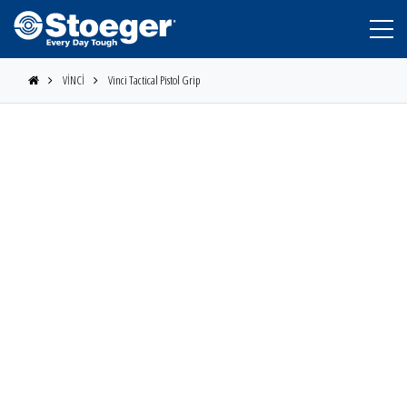
VİNCİ
Vinci Tactical Pistol Grip
STOEGER
BERETTA