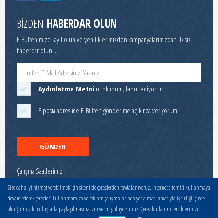
BİZDEN
HABERDAR OLUN
E-Bültenimize kayıt olun ve yeniliklerimizden kampanyalarımızdan ilk siz
haberdar olun...
Aydınlatma Metni
'ni okudum, kabul ediyorum.
E posta adresime E-Bülten gönderime açık rıza veriyorum
GÖNDER
Çalışma Saatlerimiz
Hafta İçi 08:00-11:00 ve 12:00-17:00
Size daha iyi hizmet verebilmek için sitenizde çerezlerden faydalanıyoruz. İnternet sitemizi kullanmaya
devam ederek çerezleri kullanmamıza ve reklam çalışmalarında yer alması amacıyla işbirliği içinde
olduğumuz kuruluşlarla paylaşılmasına izin vermiş oluyorsunuz. Çerez kullanım tercihlerinizi
© 2025 Stoeger Tüm Hakkı
Kişisel Verilerin Korunması
|
Çerez
Zeytin