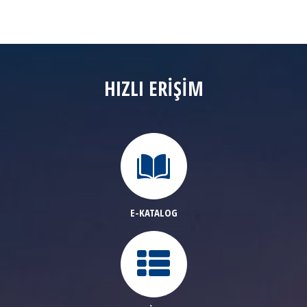
FRANCHI
BURRIS
HIZLI ERİŞİM
CHAPUIS ARMES
BAYİLER
E-KATALOG
SATIŞ DESTEK
ONLINE SHOP