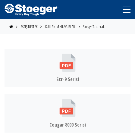
SATIŞ DESTEK
KULLANIM KILAVUZLARI
Stoeger Tabancalar
Str-9 Serisi
STOEGER
BERETTA
Cougar 8000 Serisi
BENELLİ