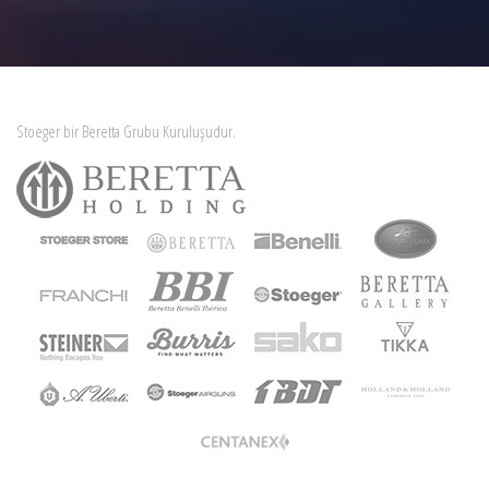
Stoeger bir Beretta Grubu Kuruluşudur.