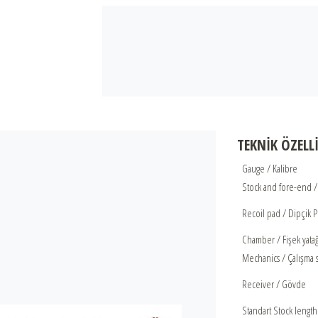
TEKNİK ÖZELL
Gauge / Kalibre
Stock and fore-end /
Recoil pad / Dipçik 
Chamber / Fişek yatağ
Mechanics / Çalışma s
Receiver / Gövde
Standart Stock length