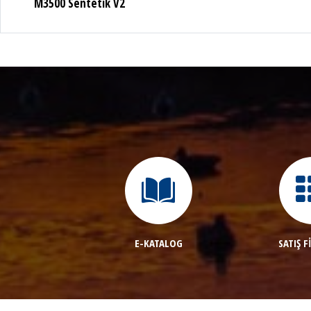
M3500 Ahşap V2
E-KATALOG
SATIŞ F