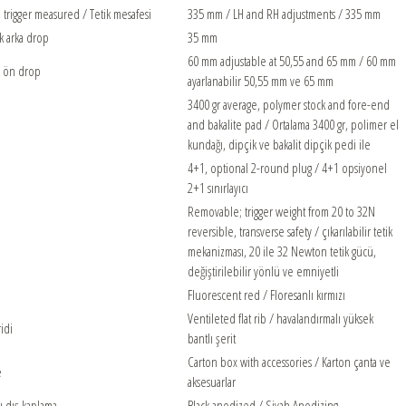
trigger measured / Tetik mesafesi
335 mm / LH and RH adjustments / 335 mm
k arka drop
35 mm
60 mm adjustable at 50,55 and 65 mm / 60 mm
k ön drop
ayarlanabilir 50,55 mm ve 65 mm
3400 gr average, polymer stock and fore-end
and bakalite pad / Ortalama 3400 gr, polimer el
kundağı, dipçik ve bakalit dipçik pedi ile
4+1, optional 2-round plug / 4+1 opsiyonel
2+1 sınırlayıcı
Removable; trigger weight from 20 to 32N
reversible, transverse safety / çıkarılabilir tetik
mekanizması, 20 ile 32 Newton tetik gücü,
değiştirilebilir yönlü ve emniyetli
Fluorescent red / Floresanlı kırmızı
Ventileted flat rib / havalandırmalı yüksek
idi
bantlı şerit
Carton box with accessories / Karton çanta ve
e
aksesuarlar
u dış kaplama
Black anodized / Siyah Anodizing