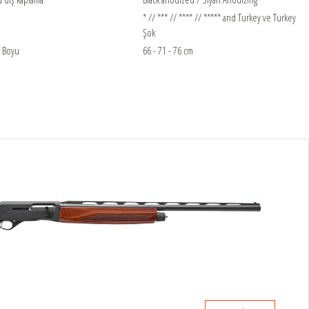
* // *** // **** // ***** and Turkey ve Turkey
Şok
u Boyu
66 - 71 - 76 cm