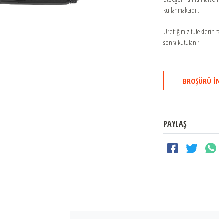
692
kullanmaktadır.
DT11
Ürettiğimiz tüfeklerin 
sonra kutulanır.
BROŞÜRÜ İ
PAYLAŞ