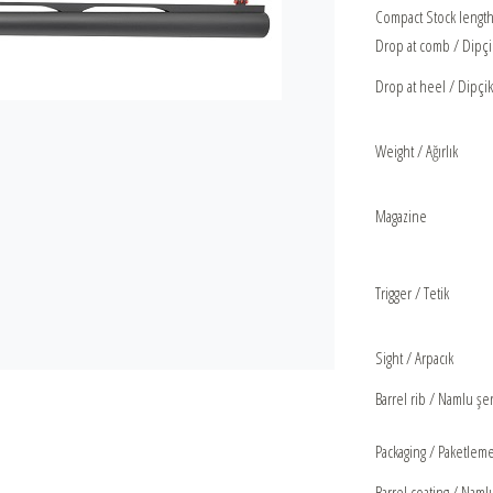
Compact Stock length 
Drop at comb / Dipçi
Drop at heel / Dipçi
Weight / Ağırlık
Magazine
Trigger / Tetik
Sight / Arpacık
Barrel rib / Namlu şer
Packaging / Paketlem
Barrel coating / Naml