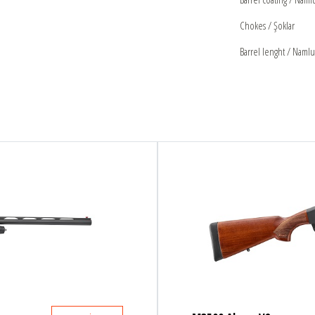
Chokes / Şoklar
Barrel lenght / Naml