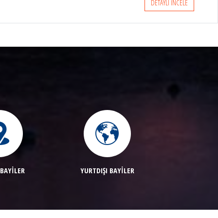
LER CERAKOTE FDE V2
DETAYLI İNCELE
 BAYİLER
YURTDIŞI BAYİLER