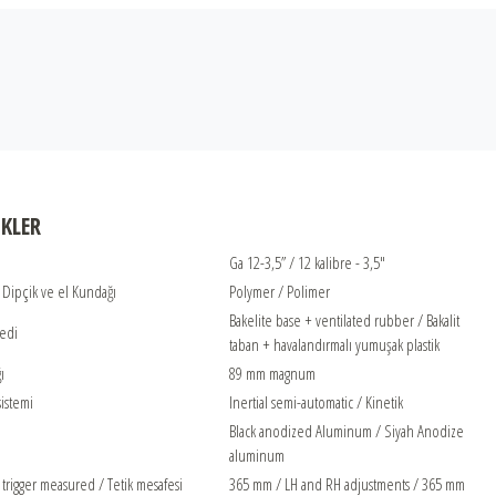
İKLER
Ga 12-3,5” / 12 kalibre - 3,5"
 Dipçik ve el Kundağı
Polymer / Polimer
Bakelite base + ventilated rubber / Bakalit
Pedi
taban + havalandırmalı yumuşak plastik
ı
89 mm magnum
istemi
Inertial semi-automatic / Kinetik
Black anodized Aluminum / Siyah Anodize
aluminum
 trigger measured / Tetik mesafesi
365 mm / LH and RH adjustments / 365 mm