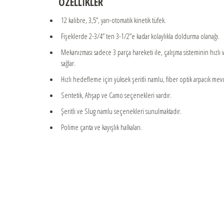
ÖZELLİKLER
12 kalibre, 3,5’’, yarı-otomatik kinetik tüfek.
Fişeklerde 2-3/4’’ ten 3-1/2’’e kadar kolaylıkla doldurma olanağı.
Mekanızması sadece 3 parça hareketi ile, çalışma sisteminin hızlı 
sağlar.
Hızlı hedefleme için yüksek şeritli namlu, fiber optik arpacık mevc
Sentetik, Ahşap ve Camo seçenekleri vardır.
Şeritli ve Slug namlu seçenekleri sunulmaktadır.
Polime çanta ve kayışlık halkaları.