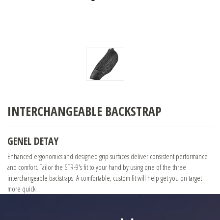
BENELLİ
FRANCHI
BURRIS
CHAPUIS ARMES
INTERCHANGEABLE BACKSTRAP
BAYİLER
GENEL DETAY
Enhanced ergonomics and designed grip surfaces deliver consistent performance
SATIŞ DESTEK
and comfort. Tailor the STR-9's fit to your hand by using one of the three
interchangeable backstraps. A comfortable, custom fit will help get you on target
more quick.
ONLINE SHOP